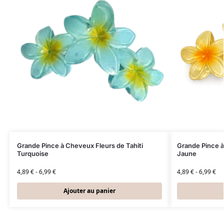
Grande Pince à Cheveux Fleurs de Tahiti
Grande Pince à
Turquoise
Jaune
4,89
€
-
6,99
€
4,89
€
-
6,99
€
Ajouter au panier