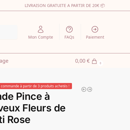
LIVRAISON GRATUITE A PARTIR DE 20€ 📦
echerche
Mon Compte
FAQs
Paiement
iage
0,00
€
0
 commande à partir de 3 produits achetés !
de Pince à
eux Fleurs de
ti Rose