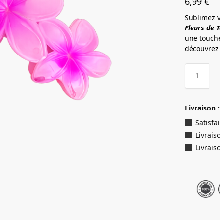
6,99
€
Sublimez v
Fleurs de T
une touche
découvrez 
Livraison :
Satisf
Livrais
Livrais